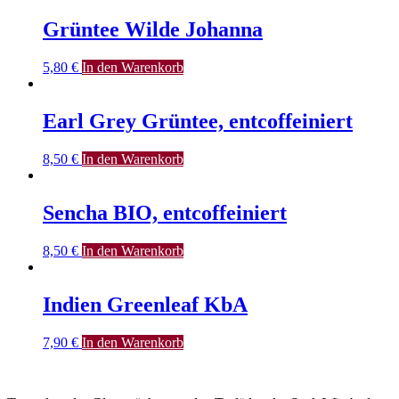
Grüntee Wilde Johanna
5,80
€
In den Warenkorb
Earl Grey Grüntee, entcoffeiniert
8,50
€
In den Warenkorb
Sencha BIO, entcoffeiniert
8,50
€
In den Warenkorb
Indien Greenleaf KbA
7,90
€
In den Warenkorb