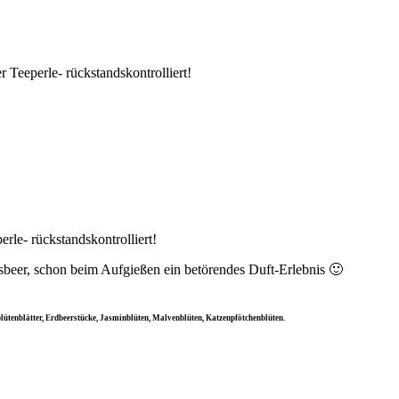
r Teeperle- rückstandskontrolliert!
rle- rückstandskontrolliert!
beer, schon beim Aufgießen ein betörendes Duft-Erlebnis 🙂
tenblätter, Erdbeerstücke, Jasminblüten, Malvenblüten, Katzenpfötchenblüten.