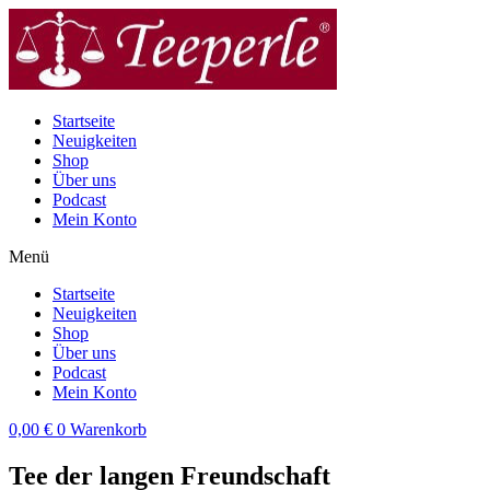
Zum
Inhalt
wechseln
Startseite
Neuigkeiten
Shop
Über uns
Podcast
Mein Konto
Menü
Startseite
Neuigkeiten
Shop
Über uns
Podcast
Mein Konto
0,00
€
0
Warenkorb
Tee der langen Freundschaft