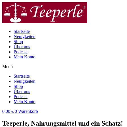
Zum
Inhalt
wechseln
Startseite
Neuigkeiten
Shop
Über uns
Podcast
Mein Konto
Menü
Startseite
Neuigkeiten
Shop
Über uns
Podcast
Mein Konto
0,00
€
0
Warenkorb
Teeperle, Nahrungsmittel und ein Schatz!