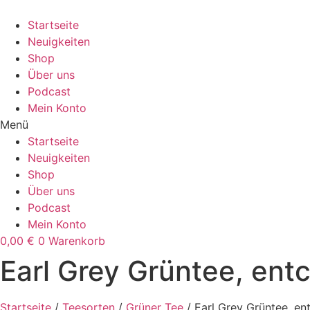
Zum
Inhalt
Startseite
wechseln
Neuigkeiten
Shop
Über uns
Podcast
Mein Konto
Menü
Startseite
Neuigkeiten
Shop
Über uns
Podcast
Mein Konto
0,00
€
0
Warenkorb
Earl Grey Grüntee, entc
Startseite
/
Teesorten
/
Grüner Tee
/ Earl Grey Grüntee, ent