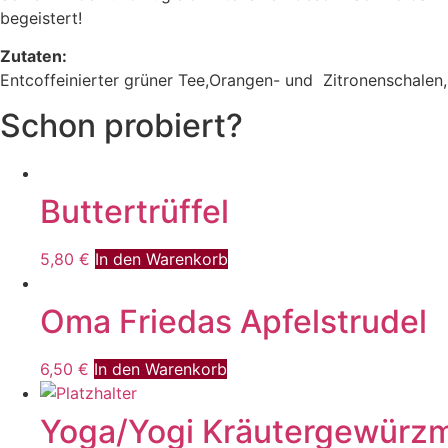
begeistert!
Zutaten:
Entcoffeinierter grüner Tee,Orangen- und Zitronenschalen,
Schon probiert?
Buttertrüffel
5,80
€
In den Warenkorb
Oma Friedas Apfelstrudel
6,50
€
In den Warenkorb
Yoga/Yogi Kräutergewürz