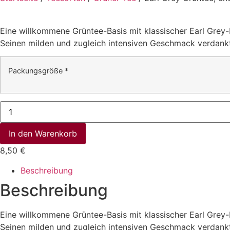
Eine willkommene Grüntee-Basis mit klassischer Earl Grey-
Seinen milden und zugleich intensiven Geschmack verdank
Packungsgröße
*
Earl
Grey
Grüntee,
entcoffeiniert
In den Warenkorb
Menge
8,50
€
Beschreibung
Beschreibung
Eine willkommene Grüntee-Basis mit klassischer Earl Grey-
Seinen milden und zugleich intensiven Geschmack verdankt