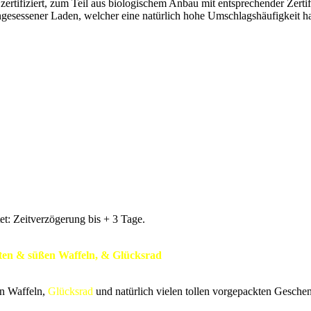
d zertifiziert, zum Teil aus biologischem Anbau mit entsprechender Zerti
ingesessener Laden, welcher eine natürlich hohe Umschlagshäufigkeit hat
t: Zeitverzögerung bis + 3 Tage.
ften & süßen Waffeln, & Glücksrad
en Waffeln,
Glücksrad
und natürlich vielen tollen vorgepackten Gesche