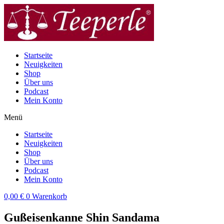
Zum
Inhalt
wechseln
Startseite
Neuigkeiten
Shop
Über uns
Podcast
Mein Konto
Menü
Startseite
Neuigkeiten
Shop
Über uns
Podcast
Mein Konto
0,00
€
0
Warenkorb
Gußeisenkanne Shin Sandama