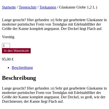
Startseite
/
Teegeschirr
/
Teekannen
/ Glaskanne Globe 1,2 L )
Lange gesucht? Hier gefunden :o) Sehr gut gearbeitete Glaskanne in
moderner puristischer Form von Trendglas mit Edelstahlfilter der
Größe der Kanne komplett angepasst. Der Deckel liegt Flach auf.
Vorrätig
Glaskanne
Globe
In den Warenkorb
1,2
L
95,00
€
)
Menge
Beschreibung
Beschreibung
Lange gesucht? Hier gefunden :o) Sehr gut gearbeitete Glaskanne in
moderner puristischer Form von Trendglas mit Edelstahlfilter der
Größe der Kanne komplett angepasst. Der Deckel, so groß, wie der
Durchmesser, der Kanne liegt Flach auf.