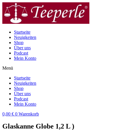
Zum
Inhalt
wechseln
Startseite
Neuigkeiten
Shop
Über uns
Podcast
Mein Konto
Menü
Startseite
Neuigkeiten
Shop
Über uns
Podcast
Mein Konto
0,00
€
0
Warenkorb
Glaskanne Globe 1,2 L )