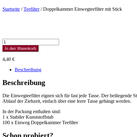
Startseite
/
Teefilter
/ Doppelkammer Einwegteefilter mit Stick
Doppelkammer
Einwegteefilter
In den Warenkorb
mit
Stick
4,40
€
Menge
Beschreibung
Beschreibung
Die Einwegteefilter eignen sich für fast jede Tasse. Der beiliegende
Ablauf der Ziehzeit, einfach über eine leere Tasse gehängt werden.
In der Packung enthalten sind:
1 x Stabiler Kunststoffstab
100 x Einweg Doppelkammer Teefilter
Schon probiert?