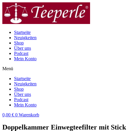
Zum
Inhalt
wechseln
Startseite
Neuigkeiten
Shop
Über uns
Podcast
Mein Konto
Menü
Startseite
Neuigkeiten
Shop
Über uns
Podcast
Mein Konto
0,00
€
0
Warenkorb
Doppelkammer Einwegteefilter mit Stick