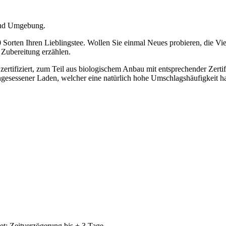
 und Umgebung.
 Sorten Ihren Lieblingstee. Wollen Sie einmal Neues probieren, die Vi
 Zubereitung erzählen.
d zertifiziert, zum Teil aus biologischem Anbau mit entsprechender Zerti
ingesessener Laden, welcher eine natürlich hohe Umschlagshäufigkeit hat
t: Zeitverzögerung bis + 3 Tage.