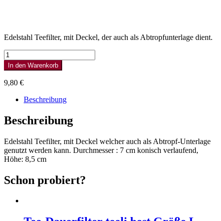
Edelstahl Teefilter, mit Deckel, der auch als Abtropfunterlage dient.
Edelstahlfilter
Silber
In den Warenkorb
Größe
L
9,80
€
7
Menge
Beschreibung
Beschreibung
Edelstahl Teefilter, mit Deckel welcher auch als Abtropf-Unterlage
genutzt werden kann. Durchmesser : 7 cm konisch verlaufend,
Höhe: 8,5 cm
Schon probiert?