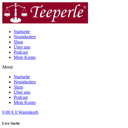
Zum
Inhalt
wechseln
Startseite
Neuigkeiten
Shop
Über uns
Podcast
Mein Konto
Menü
Startseite
Neuigkeiten
Shop
Über uns
Podcast
Mein Konto
0,00
€
0
Warenkorb
Live Suche