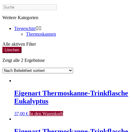
Weitere Kategorien
Teegeschirr


Thermoskannen
Alle aktiven Filter
Löschen
Zeigt alle 2 Ergebnisse
Eigenart Thermoskanne-Trinkflasche
Eukalyptus
37,00
€
In den Warenkorb
Eigenart Thermoskanne-Trinkflasche