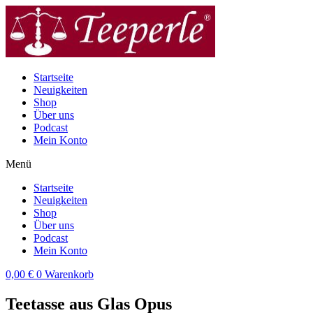
Zum
Inhalt
wechseln
Startseite
Neuigkeiten
Shop
Über uns
Podcast
Mein Konto
Menü
Startseite
Neuigkeiten
Shop
Über uns
Podcast
Mein Konto
0,00
€
0
Warenkorb
Teetasse aus Glas Opus