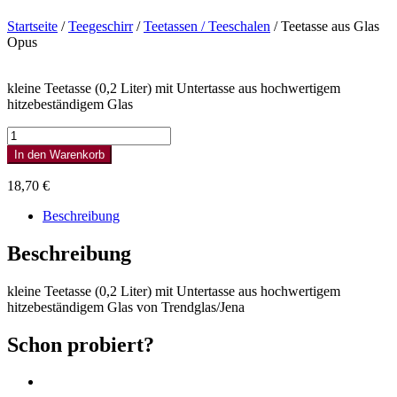
Startseite
/
Teegeschirr
/
Teetassen / Teeschalen
/ Teetasse aus Glas
Opus
kleine Teetasse (0,2 Liter) mit Untertasse aus hochwertigem
hitzebeständigem Glas
Teetasse
aus
In den Warenkorb
Glas
Opus
18,70
€
Menge
Beschreibung
Beschreibung
kleine Teetasse (0,2 Liter) mit Untertasse aus hochwertigem
hitzebeständigem Glas von Trendglas/Jena
Schon probiert?