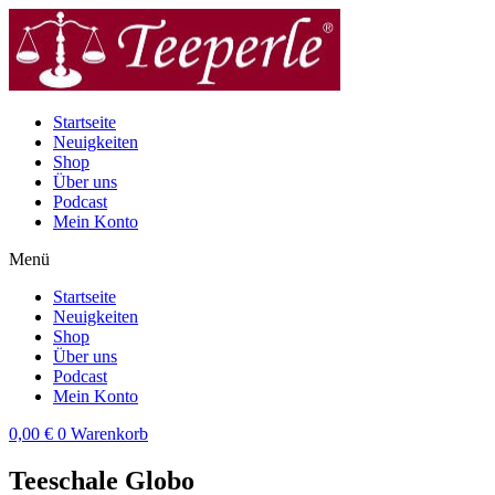
Zum
Inhalt
wechseln
Startseite
Neuigkeiten
Shop
Über uns
Podcast
Mein Konto
Menü
Startseite
Neuigkeiten
Shop
Über uns
Podcast
Mein Konto
0,00
€
0
Warenkorb
Teeschale Globo