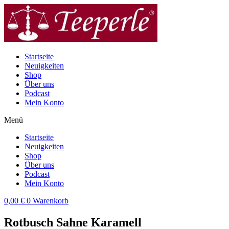
Zum
Inhalt
wechseln
Startseite
Neuigkeiten
Shop
Über uns
Podcast
Mein Konto
Menü
Startseite
Neuigkeiten
Shop
Über uns
Podcast
Mein Konto
0,00
€
0
Warenkorb
Rotbusch Sahne Karamell