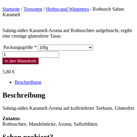
Startseite
/
Teesorten
/
Herbst-und Wintertees
/ Rotbusch Sahne
Karamell
Sahnig-süßes Karamell-Aroma auf Rotbuschtee aufgebracht, ergibt
eine cremige glutenfreie Tasse.
Packungsgröße
*
Rotbusch
Sahne
In den Warenkorb
Karamell
Menge
5,80
€
Beschreibung
Beschreibung
Sahnig-süßes Karamell-Aroma auf koffeinfreier Teebasis. Glutenfrei
Zutaten:
Rotbuschtee, Mandelstücke, Aroma, Saflorblüten.
Schon probiert?