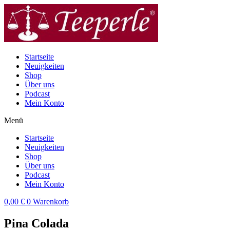
Zum
Inhalt
wechseln
Startseite
Neuigkeiten
Shop
Über uns
Podcast
Mein Konto
Menü
Startseite
Neuigkeiten
Shop
Über uns
Podcast
Mein Konto
0,00
€
0
Warenkorb
Pina Colada