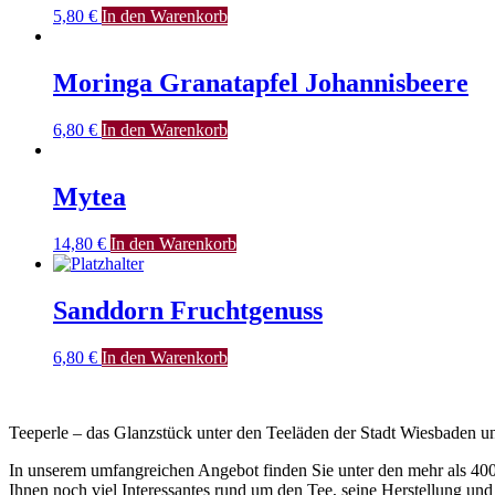
5,80
€
In den Warenkorb
Moringa Granatapfel Johannisbeere
6,80
€
In den Warenkorb
Mytea
14,80
€
In den Warenkorb
Sanddorn Fruchtgenuss
6,80
€
In den Warenkorb
Teeperle – das Glanzstück unter den Teeläden der Stadt Wiesbaden
In unserem umfangreichen Angebot finden Sie unter den mehr als 400
Ihnen noch viel Interessantes rund um den Tee, seine Herstellung und