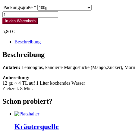
Packungsgröße
*
Moringa
Lemon
In den Warenkorb
Verbene
Menge
5,80
€
Beschreibung
Beschreibung
Zutaten:
Lemongras, kandierte Mangostücke (Mango,Zucker), Moring
Zubereitung:
12 gr. ~ 4 TL auf 1 Liter kochendes Wasser
Ziehzeit: 8 Min.
Schon probiert?
Kräuterquelle