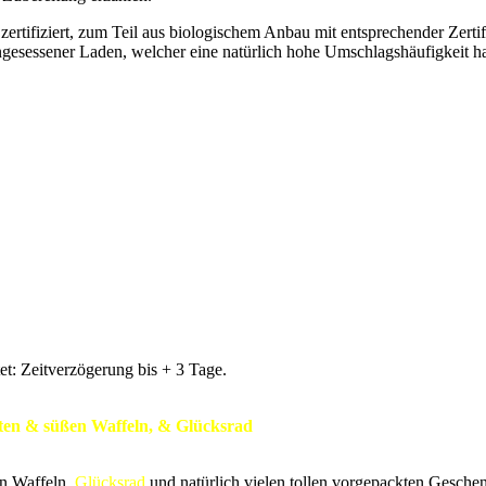
d zertifiziert, zum Teil aus biologischem Anbau mit entsprechender Zerti
ingesessener Laden, welcher eine natürlich hohe Umschlagshäufigkeit hat
t: Zeitverzögerung bis + 3 Tage.
ften & süßen Waffeln, & Glücksrad
en Waffeln,
Glücksrad
und natürlich vielen tollen vorgepackten Gesche