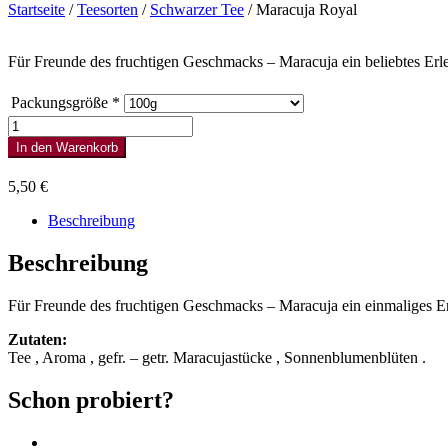
Startseite
/
Teesorten
/
Schwarzer Tee
/ Maracuja Royal
Für Freunde des fruchtigen Geschmacks – Maracuja ein beliebtes Erle
Packungsgröße
*
Maracuja
Royal
In den Warenkorb
Menge
5,50
€
Beschreibung
Beschreibung
Für Freunde des fruchtigen Geschmacks – Maracuja ein einmaliges Erle
Zutaten:
Tee , Aroma , gefr. – getr. Maracujastücke , Sonnenblumenblüten .
Schon probiert?