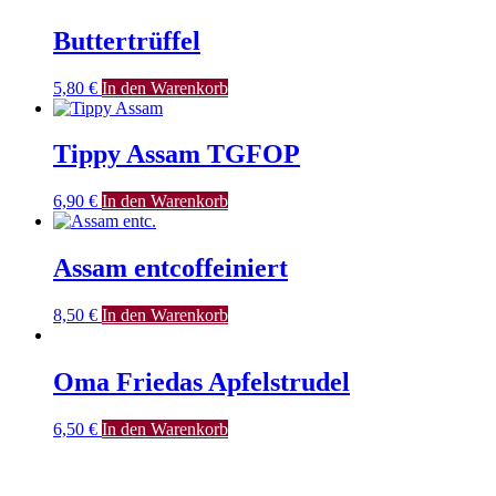
Buttertrüffel
5,80
€
In den Warenkorb
Tippy Assam TGFOP
6,90
€
In den Warenkorb
Assam entcoffeiniert
8,50
€
In den Warenkorb
Oma Friedas Apfelstrudel
6,50
€
In den Warenkorb