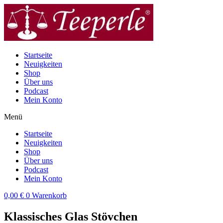
Zum
Inhalt
wechseln
Startseite
Neuigkeiten
Shop
Über uns
Podcast
Mein Konto
Menü
Startseite
Neuigkeiten
Shop
Über uns
Podcast
Mein Konto
0,00
€
0
Warenkorb
Klassisches Glas Stövchen