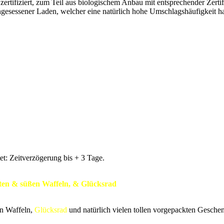
d zertifiziert, zum Teil aus biologischem Anbau mit entsprechender Zerti
ingesessener Laden, welcher eine natürlich hohe Umschlagshäufigkeit hat
t: Zeitverzögerung bis + 3 Tage.
ften & süßen Waffeln, & Glücksrad
en Waffeln,
Glücksrad
und natürlich vielen tollen vorgepackten Gesche