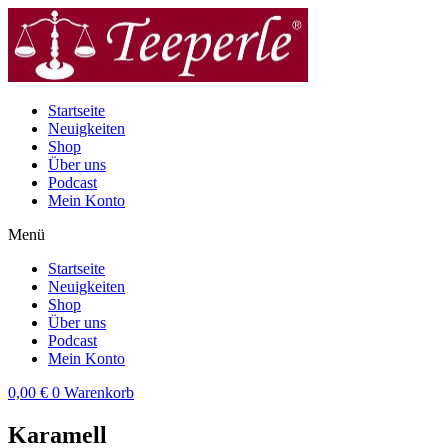
Zum
Inhalt
wechseln
Startseite
Neuigkeiten
Shop
Über uns
Podcast
Mein Konto
Menü
Startseite
Neuigkeiten
Shop
Über uns
Podcast
Mein Konto
0,00
€
0
Warenkorb
Karamell