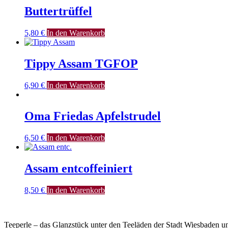
Buttertrüffel
5,80
€
In den Warenkorb
Tippy Assam TGFOP
6,90
€
In den Warenkorb
Oma Friedas Apfelstrudel
6,50
€
In den Warenkorb
Assam entcoffeiniert
8,50
€
In den Warenkorb
Teeperle – das Glanzstück unter den Teeläden der Stadt Wiesbaden