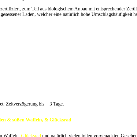
d zertifiziert, zum Teil aus biologischem Anbau mit entsprechender Zerti
ingesessener Laden, welcher eine natürlich hohe Umschlagshäufigkeit hat
t: Zeitverzögerung bis + 3 Tage.
ften & süßen Waffeln, & Glücksrad
en Waffeln,
Glücksrad
und natürlich vielen tollen vorgepackten Gesche