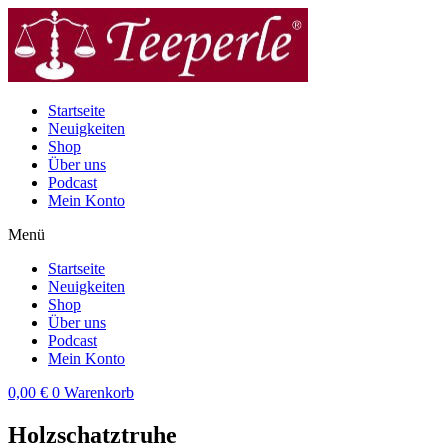
Zum
Inhalt
wechseln
Startseite
Neuigkeiten
Shop
Über uns
Podcast
Mein Konto
Menü
Startseite
Neuigkeiten
Shop
Über uns
Podcast
Mein Konto
0,00
€
0
Warenkorb
Holzschatztruhe