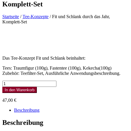
Komplett-Set
Startseite
/
Tee-Konzepte
/ Fit und Schlank durch das Jahr,
Komplett-Set
Das Tee-Konzept Fit und Schlank beinhaltet:
Tees: Traumfigur (100g), Fastentee (100g), Kekecha(100g)
Zubehör: Teefilter-Set, Ausführliche Anwendungsbeschreibung.
Fit
und
In den Warenkorb
Schlank
durch
47,00
€
das
Jahr,
Beschreibung
Komplett-
Set
Beschreibung
Menge