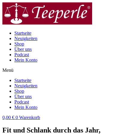
Zum
Inhalt
wechseln
Startseite
Neuigkeiten
Shop
Über uns
Podcast
Mein Konto
Menü
Startseite
Neuigkeiten
Shop
Über uns
Podcast
Mein Konto
0,00
€
0
Warenkorb
Fit und Schlank durch das Jahr,