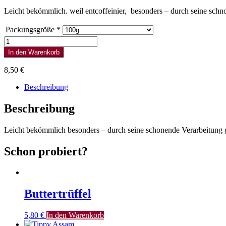
Leicht bekömmlich. weil entcoffeinier, besonders – durch seine sch
Packungsgröße
*
Darjeeling
Blatt-
In den Warenkorb
Tee,
entkoffeiniert
8,50
€
Menge
Beschreibung
Beschreibung
Leicht bekömmlich besonders – durch seine schonende Verarbeitung 
Schon probiert?
Buttertrüffel
5,80
€
In den Warenkorb