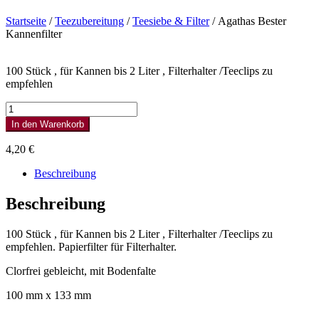
Startseite
/
Teezubereitung
/
Teesiebe & Filter
/ Agathas Bester
Kannenfilter
100 Stück , für Kannen bis 2 Liter , Filterhalter /Teeclips zu
empfehlen
Agathas
Bester
In den Warenkorb
Kannenfilter
Menge
4,20
€
Beschreibung
Beschreibung
100 Stück , für Kannen bis 2 Liter , Filterhalter /Teeclips zu
empfehlen. Papierfilter für Filterhalter.
Clorfrei gebleicht, mit Bodenfalte
100 mm x 133 mm