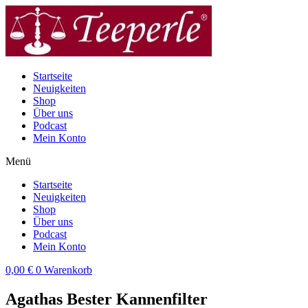
Zum
Inhalt
wechseln
Startseite
Neuigkeiten
Shop
Über uns
Podcast
Mein Konto
Menü
Startseite
Neuigkeiten
Shop
Über uns
Podcast
Mein Konto
0,00
€
0
Warenkorb
Agathas Bester Kannenfilter