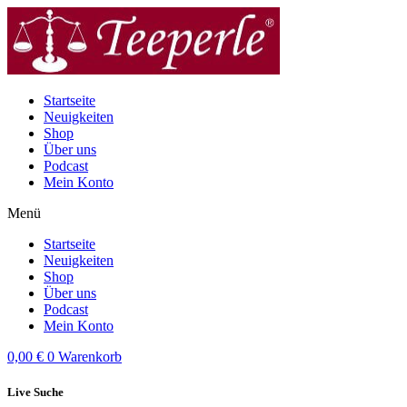
Zum
Inhalt
wechseln
Startseite
Neuigkeiten
Shop
Über uns
Podcast
Mein Konto
Menü
Startseite
Neuigkeiten
Shop
Über uns
Podcast
Mein Konto
0,00
€
0
Warenkorb
Live Suche