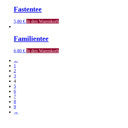
Fastentee
5,80
€
In den Warenkorb
Familientee
6,80
€
In den Warenkorb
←
1
2
3
4
5
6
7
8
9
→