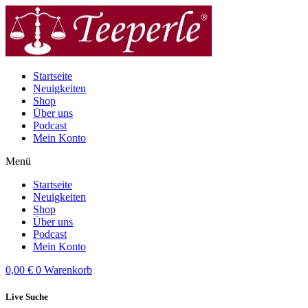
Zum
Inhalt
wechseln
Startseite
Neuigkeiten
Shop
Über uns
Podcast
Mein Konto
Menü
Startseite
Neuigkeiten
Shop
Über uns
Podcast
Mein Konto
0,00
€
0
Warenkorb
Live Suche