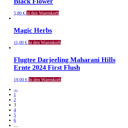
Black Flower
5,80
€
In den Warenkorb
Magic Herbs
11,00
€
In den Warenkorb
Flugtee Darjeeling Maharani Hills
Ernte 2024 First Flush
19,00
€
In den Warenkorb
←
1
2
3
4
5
6
…